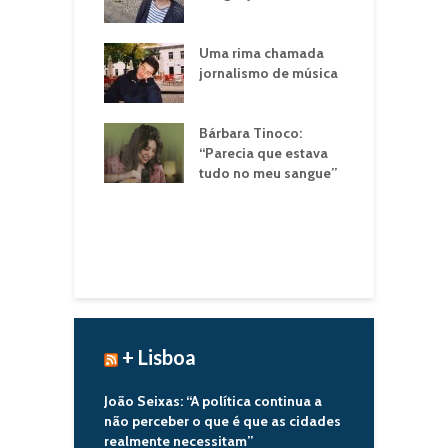
q
d
res: “Temos de
Uma rima chamada
eender porque
jornalismo de música
O
 estamos a
 para o lixo
ntos que
Bárbara Tinoco:
mos ter
“Parecia que estava
“
mido”
tudo no meu sangue”
a
m
tas com a
a
+ Lisboa
João Seixas: “A política continua a
não perceber o que é que as cidades
realmente necessitam”