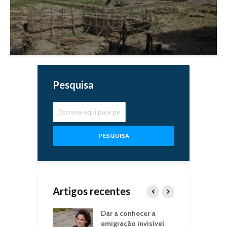
Pesquisa
PESQUISA
Artigos recentes
er para
Dar a conhecer a
D
ntar o Outro
emigração invisível
C