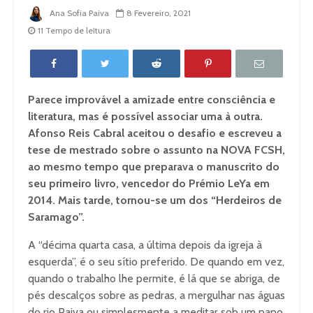
Ana Sofia Paiva
8 Fevereiro, 2021
11 Tempo de leitura
Parece improvável a amizade entre consciência e
literatura, mas é possível associar uma à outra.
Afonso Reis Cabral aceitou o desafio e escreveu a
tese de mestrado sobre o assunto na NOVA FCSH,
ao mesmo tempo que preparava o manuscrito do
seu primeiro livro, vencedor do Prémio LeYa em
2014. Mais tarde, tornou-se um dos “Herdeiros de
Saramago”.
A “décima quarta casa, a última depois da igreja à
esquerda”, é o seu sítio preferido. De quando em vez,
quando o trabalho lhe permite, é lá que se abriga, de
pés descalços sobre as pedras, a mergulhar nas águas
do rio Paiva ou simplesmente a meditar sob um pano