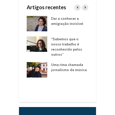
Artigos recentes
 pandemia
Dar a conhecer a
B
 o coração da
emigração invisível
“
a”
t
res: “Temos de
“Sabemos que o
D
eender porque
nosso trabalho é
C
 estamos a
reconhecido pelos
q
 para o lixo
outros”
d
ntos que
mos ter
Uma rima chamada
O
mido”
jornalismo de música
tas com a
a