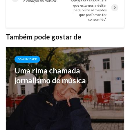
o coração da música”
compreender porque é
que estamos a deitar
para o lixo alimentos
que podíamos ter
consumido”
Também pode gostar de
COMUNIDADE
Uma rima chamada
jornalismo de música