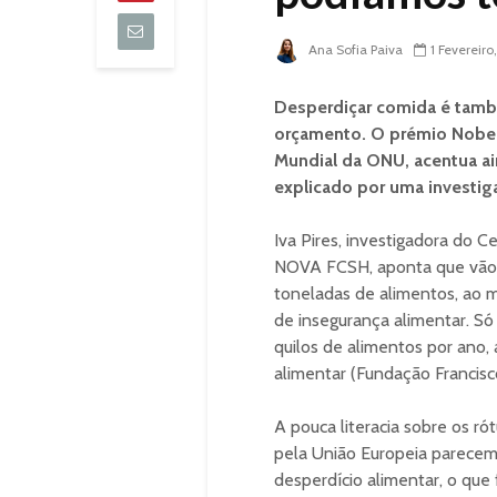
Ana Sofia Paiva
1 Fevereiro
Desperdiçar comida é també
orçamento. O prémio Nobel
Mundial da ONU, acentua a
explicado por uma investi
Iva Pires, investigadora do C
NOVA FCSH, aponta que vão p
toneladas de alimentos, ao
de insegurança alimentar. S
quilos de alimentos por ano,
alimentar (Fundação Francis
A pouca literacia sobre os ró
pela União Europeia parecem
desperdício alimentar, o que 