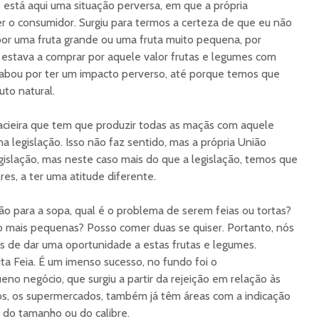
e está aqui uma situação perversa, em que a própria
ger o consumidor. Surgiu para termos a certeza de que eu não
por uma fruta grande ou uma fruta muito pequena, por
 estava a comprar por aquele valor frutas e legumes com
cabou por ter um impacto perverso, até porque temos que
uto natural.
ieira que tem que produzir todas as maçãs com aquele
na legislação. Isso não faz sentido, mas a própria União
egislação, mas neste caso mais do que a legislação, temos que
es, a ter uma atitude diferente.
ão para a sopa, qual é o problema de serem feias ou tortas?
mais pequenas? Posso comer duas se quiser. Portanto, nós
de dar uma oportunidade a estas frutas e legumes.
uta Feia. É um imenso sucesso, no fundo foi o
 negócio, que surgiu a partir da rejeição em relação às
ios, os supermercados, também já têm áreas com a indicação
a do tamanho ou do calibre.