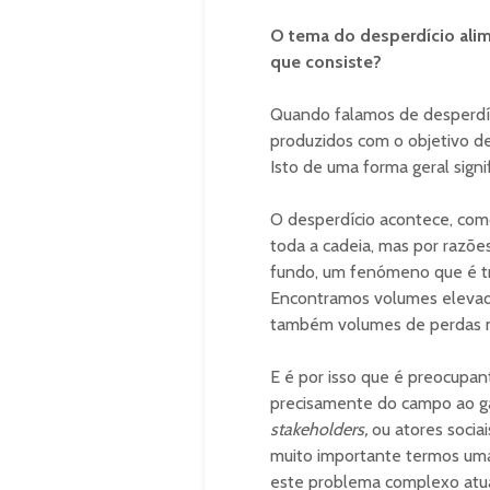
O tema do desperdício alim
que consiste?
Quando falamos de desperdíc
produzidos com o objetivo d
Isto de uma forma geral signi
O desperdício acontece, co
toda a cadeia, mas por razõ
fundo, um fenómeno que é tra
Encontramos volumes elevado
também volumes de perdas mu
E é por isso que é preocupa
precisamente do campo ao ga
stakeholders,
ou atores sociai
muito importante termos uma 
este problema complexo atua