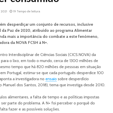
, 2021
19 Tempo de leitura
m desperdiçar um conjunto de recursos, inclusive
 da Paz de 2020, atribuído ao programa Alimentar
Bárbara Tinoco:
“Esta p
inda mais a importância do combate a este fenómeno,
“Parecia que estava
atinge 
tudo no meu sangue”
música”
gadora da NOVA FCSH à N+.
Dos Açores para
Escrever
entro Interdisciplinar de Ciências Sociais (CICS.NOVA) da
Cannes: o realizador
confron
ara o lixo, em todo o mundo, cerca de 1300 milhões de
que procura a estética
 mesmo tempo que há 820 milhões de pessoas em situação
da natureza
Às volta
ó em Portugal, estima-se que cada português desperdice 100
Ouvir além do som
música
 aponta a investigadora no
ensaio
sobre desperdício
co Manuel dos Santos, 2018), tema que investiga desde 2010.
tulos alimentares, a falta de tempo e as políticas impostas
 ser parte do problema. A N+ foi perceber o porquê do
falta fazer e as possíveis soluções.