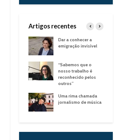
Artigos recentes
andemia
Dar a conhecer a
Bár
o coração da
emigração invisível
“Pa
tud
 para
“Sabemos que o
Dos
tar o Outro
nosso trabalho é
Can
reconhecido pelos
que
outros”
da 
s com a
Uma rima chamada
Ouv
jornalismo de música