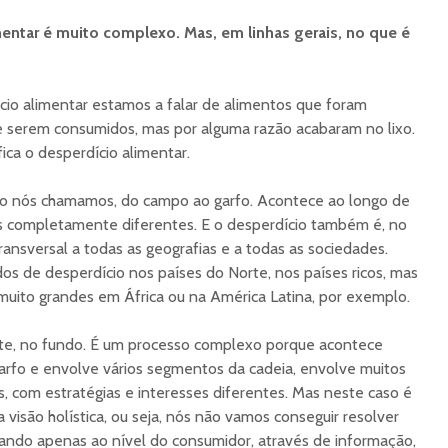
entar é muito complexo. Mas, em linhas gerais, no que é
io alimentar estamos a falar de alimentos que foram
e serem consumidos, mas por alguma razão acabaram no lixo.
fica o desperdício alimentar.
mo nós chamamos, do campo ao garfo. Acontece ao longo de
es completamente diferentes. E o desperdício também é, no
nsversal a todas as geografias e a todas as sociedades.
s de desperdício nos países do Norte, nos países ricos, mas
ito grandes em África ou na América Latina, por exemplo.
nte, no fundo. É um processo complexo porque acontece
rfo e envolve vários segmentos da cadeia, envolve muitos
s, com estratégias e interesses diferentes. Mas neste caso é
visão holística, ou seja, nós não vamos conseguir resolver
ndo apenas ao nível do consumidor, através de informação,