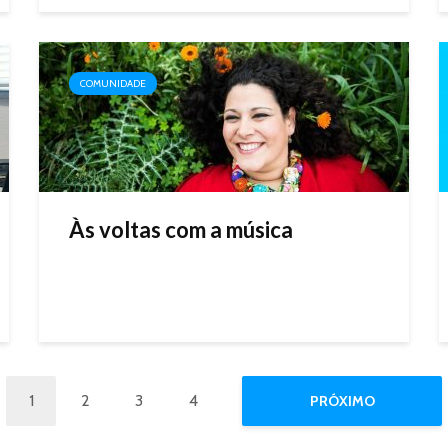
COMUNIDADE
Às voltas com a música
1
2
3
4
PRÓXIMO