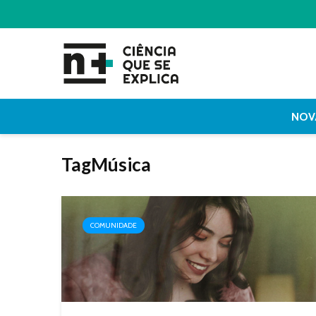
NOV
TagMúsica
COMUNIDADE