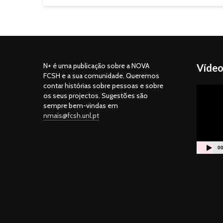
N+ é uma publicação sobre a NOVA
Vídeo
FCSH e a sua comunidade. Queremos
contar histórias sobre pessoas e sobre
Reprodu
os seus projectos. Sugestões são
de
sempre bem-vindas em
vídeo
nmais@fcsh.unl.pt
00