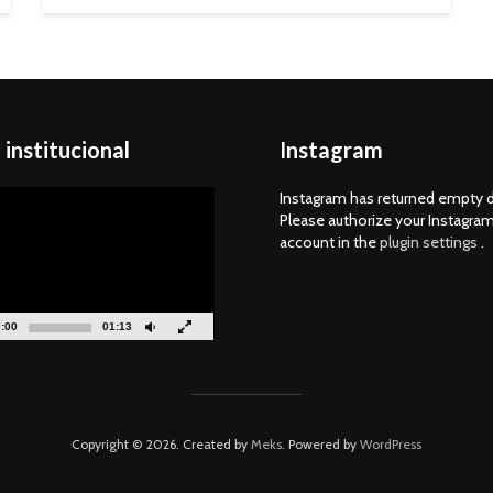
 institucional
Instagram
tor
Instagram has returned empty d
Please authorize your Instagra
account in the
plugin settings
.
:00
01:13
Copyright © 2026. Created by
Meks
. Powered by
WordPress